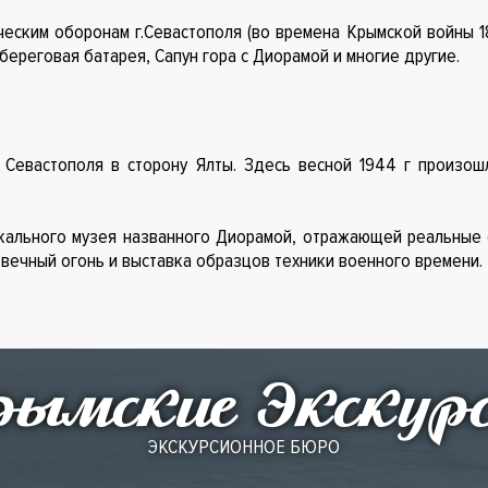
ским оборонам г.Севастополя (во времена Крымской войны 1
я береговая батарея, Сапун гора с Диорамой и многие другие.
 Севастополя в сторону Ялты. Здесь весной 1944 г произо
кального музея названного Диорамой, отражающей реальные 
вечный огонь и выставка образцов техники военного времени.
ымские Экскур
ЭКСКУРСИОННОЕ БЮРО