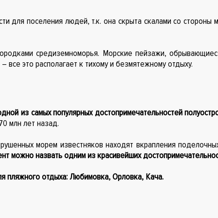
и для поселения людей, т.к. она скрыта скалами со стороны 
городками средиземноморья. Морские пейзажи, обрывающиеся
– все это располагает к тихому и безмятежному отдыху.
одной из самых популярных достопримечательностей полуостр
70 млн лет назад.
зрушенных морем известняков находят вкрапления поделочных
нт можно назвать одним из красивейших достопримечательнос
я пляжного отдыха: Любимовка, Орловка, Кача.