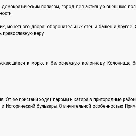
 демократическим полисом, город вел активную внешнюю поли
ности.
ик, монетного двора, оборонительных стен и башен и другое. 
ь православную веру.
пускающиеся к морю, и белоснежную колоннаду. Колоннада бы
я. От ее пристани ходят паромы и катера в пригородные районы
) и Исторический бульвары. Отличительной особенностью Прим