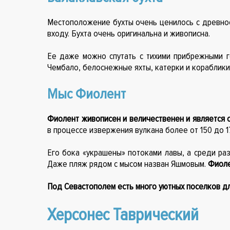
Местоположение бухты очень ценилось с древност
входу. Бухта очень оригинальна и живописна.
Ее даже можно спутать с тихими прибрежными 
Чембало, белоснежные яхты, катерки и кораблики 
Мыс Фиолент
Фиолент живописен и величественен и является 
в процессе извержения вулкана более от 150 до 1
Его бока «украшены» потоками лавы, а среди ра
Даже пляж рядом с мысом назван Яшмовым.
Фиоле
Под Севастополем есть много уютных поселков дл
Херсонес Таврический