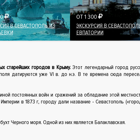
00
ОТ 1 300
СИЯ В СЕВАСТОПОЛЬ ИЗ
ЭКСКУРСИЯ В СЕВАСТОПОЛ
АЕВКИ
ЕВПАТОРИИ
мых старейших городов в Крыму.
Этот легендарный город русс
оля датируются уже VI в. до н.э. В те времена сюда пересе
ой постоянных войн и сражений за обладание этой местност
Империи в 1873 г, городу дали название - Севастополь («горо
бухт Черного моря. Одной из них является Балаклавская.